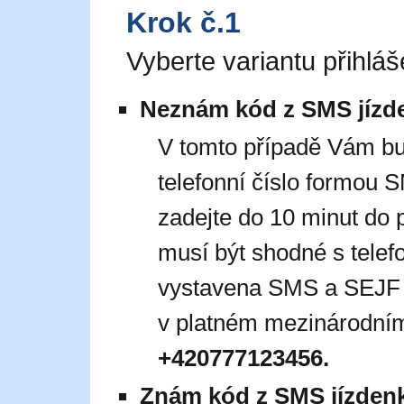
Krok č.1
Vyberte variantu přihláš
Neznám kód z SMS jízd
V tomto případě Vám b
telefonní číslo formou
zadejte do 10 minut do 
musí být shodné s telef
vystavena SMS a SEJF jí
v platném mezinárodním
+420777123456.
Znám kód z SMS jízden