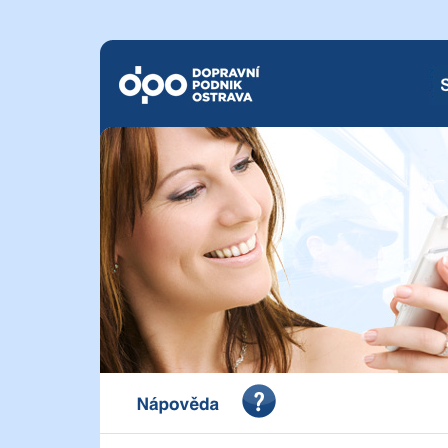
Dopravní podnik Ostrava a.s.
SM
Portál pro vystavení dokladu o zaplacení Dopravního 
a.s.
Nápověda