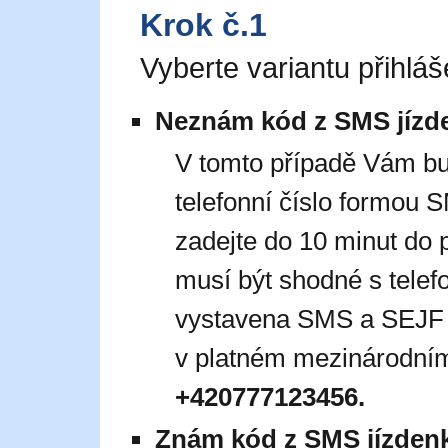
Krok č.1
Vyberte variantu přihláš
Neznám kód z SMS jízd
V tomto případě Vám b
telefonní číslo formou
zadejte do 10 minut do 
musí být shodné s telef
vystavena SMS a SEJF jí
v platném mezinárodním
+420777123456.
Znám kód z SMS jízden