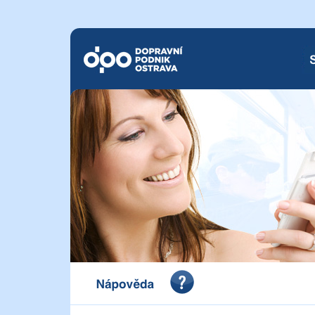
Dopravní podnik Ostrava a.s.
SM
Portál pro vystavení dokladu o zaplacení Dopravního 
a.s.
Nápověda