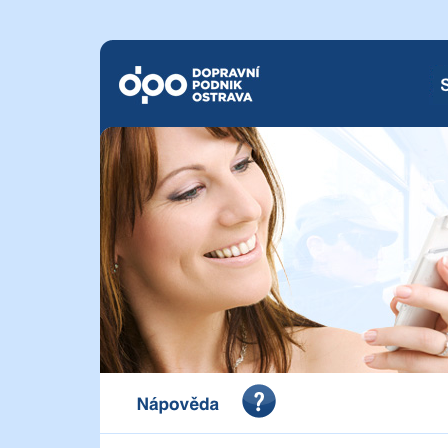
Dopravní podnik Ostrava a.s.
SM
Portál pro vystavení dokladu o zaplacení Dopravního 
a.s.
Nápověda