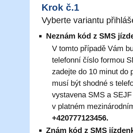
Krok č.1
Vyberte variantu přihláš
Neznám kód z SMS jízd
V tomto případě Vám b
telefonní číslo formou
zadejte do 10 minut do 
musí být shodné s telef
vystavena SMS a SEJF jí
v platném mezinárodním
+420777123456.
Znám kód z SMS jízden