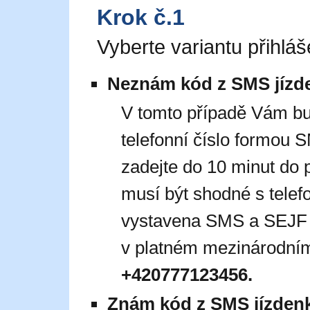
Krok č.1
Vyberte variantu přihláš
Neznám kód z SMS jízd
V tomto případě Vám b
telefonní číslo formou
zadejte do 10 minut do 
musí být shodné s telef
vystavena SMS a SEJF jí
v platném mezinárodním
+420777123456.
Znám kód z SMS jízden