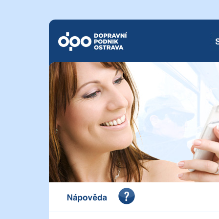
Dopravní podnik Ostrava a.s.
SM
Portál pro vystavení dokladu o zaplacení Dopravního 
a.s.
Nápověda