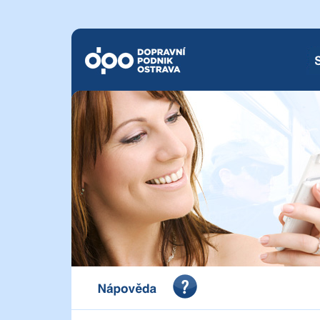
Dopravní podnik Ostrava a.s.
SM
Portál pro vystavení dokladu o zaplacení Dopravního 
a.s.
Nápověda