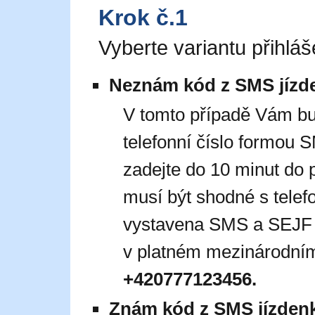
Krok č.1
Vyberte variantu přihláš
Neznám kód z SMS jízd
V tomto případě Vám b
telefonní číslo formou
zadejte do 10 minut do 
musí být shodné s telef
vystavena SMS a SEJF jí
v platném mezinárodním
+420777123456.
Znám kód z SMS jízden