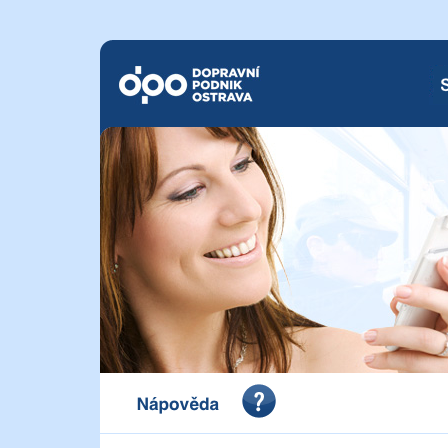
Dopravní podnik Ostrava a.s.
SM
Portál pro vystavení dokladu o zaplacení Dopravního 
a.s.
Nápověda