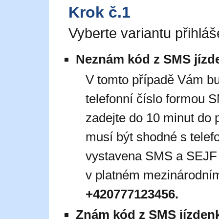
Krok č.1
Vyberte variantu přihláš
Neznám kód z SMS jízd
V tomto případě Vám b
telefonní číslo formou
zadejte do 10 minut do 
musí být shodné s telef
vystavena SMS a SEJF jí
v platném mezinárodním
+420777123456.
Znám kód z SMS jízden