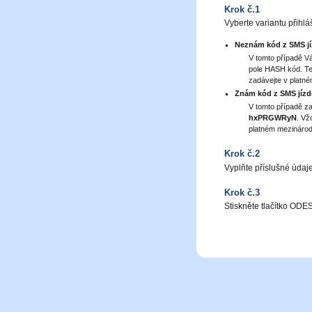
Krok č.1
Vyberte variantu přihlá
Neznám kód z SMS j
V tomto případě V
pole HASH kód. Tel
zadávejte v platn
Znám kód z SMS jíz
V tomto případě za
hxPRGWRyN
. Vž
platném mezinárod
Krok č.2
Vyplňte příslušné údaj
Krok č.3
Stiskněte tlačítko OD