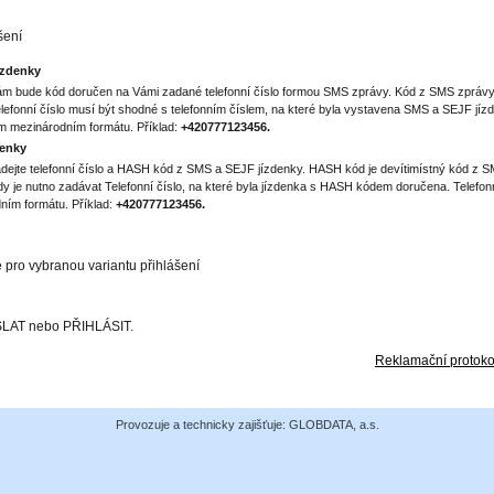
šení
ízdenky
ám bude kód doručen na Vámi zadané telefonní číslo formou SMS zprávy. Kód z SMS zprávy 
efonní číslo musí být shodné s telefonním číslem, na které byla vystavena SMS a SEJF jízd
ém mezinárodním formátu. Příklad:
+420777123456.
denky
dejte telefonní číslo a HASH kód z SMS a SEJF jízdenky. HASH kód je devítimístný kód z SM
dy je nutno zadávat Telefonní číslo, na které byla jízdenka s HASH kódem doručena. Telefonn
ním formátu. Příklad:
+420777123456.
e pro vybranou variantu přihlášení
ESLAT nebo PŘIHLÁSIT.
Reklamační protoko
Provozuje a technicky zajišťuje: GLOBDATA, a.s.