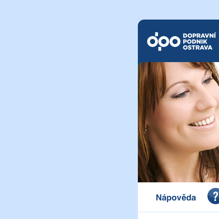
Dopravní podnik Ostrava a.
Portál pro vystavení dokl
a.s.
Nápověda