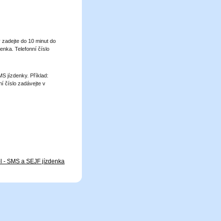
zadejte do 10 minut do
enka. Telefonní číslo
S jízdenky. Příklad:
í číslo zadávejte v
l - SMS a SEJF jízdenka