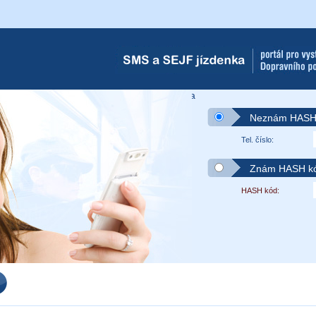
s.
SMS-Jízdenka
adu o zaplacení Dopravního podniku Ostrava
Neznám HASH 
Tel. číslo:
Znám HASH kód
HASH kód: