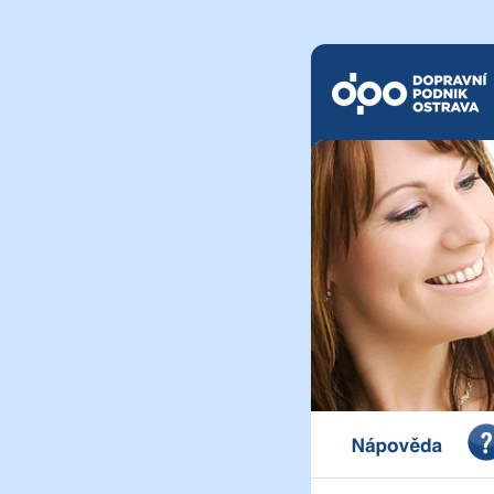
Dopravní podnik Ostrava a.
Portál pro vystavení dokl
a.s.
Nápověda