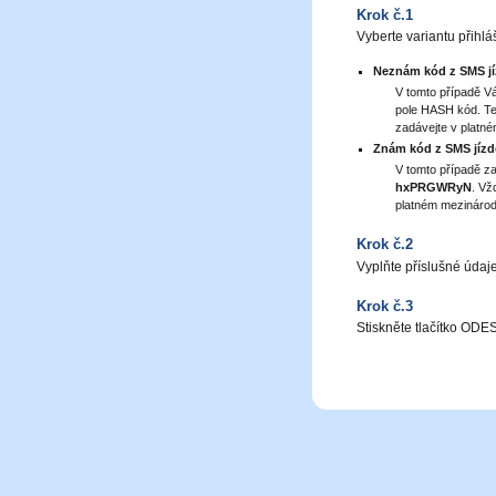
Krok č.1
Vyberte variantu přihlá
Neznám kód z SMS j
V tomto případě V
pole HASH kód. Tel
zadávejte v platn
Znám kód z SMS jíz
V tomto případě za
hxPRGWRyN
. Vž
platném mezinárod
Krok č.2
Vyplňte příslušné údaj
Krok č.3
Stiskněte tlačítko OD