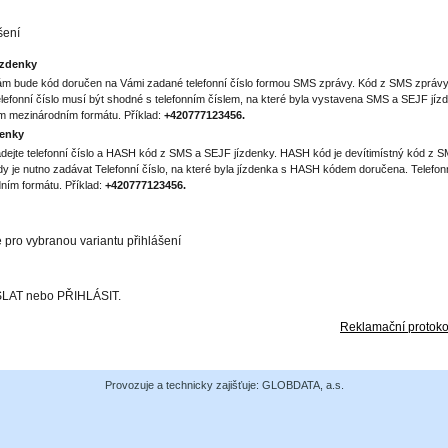
šení
ízdenky
ám bude kód doručen na Vámi zadané telefonní číslo formou SMS zprávy. Kód z SMS zprávy 
efonní číslo musí být shodné s telefonním číslem, na které byla vystavena SMS a SEJF jízd
ém mezinárodním formátu. Příklad:
+420777123456.
denky
dejte telefonní číslo a HASH kód z SMS a SEJF jízdenky. HASH kód je devítimístný kód z SM
dy je nutno zadávat Telefonní číslo, na které byla jízdenka s HASH kódem doručena. Telefonn
ním formátu. Příklad:
+420777123456.
e pro vybranou variantu přihlášení
ESLAT nebo PŘIHLÁSIT.
Reklamační protoko
Provozuje a technicky zajišťuje: GLOBDATA, a.s.