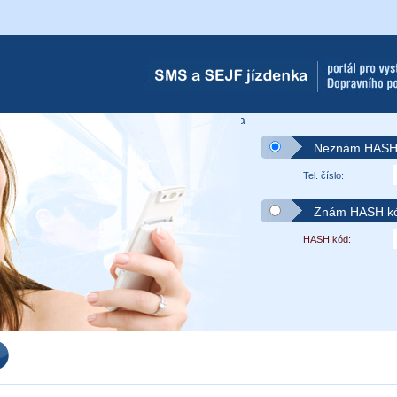
s.
SMS-Jízdenka
adu o zaplacení Dopravního podniku Ostrava
Neznám HASH 
Tel. číslo:
Znám HASH kód
HASH kód: