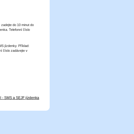
zadejte do 10 minut do
enka. Telefonní číslo
S jízdenky. Příklad:
í číslo zadávejte v
l - SMS a SEJF jízdenka