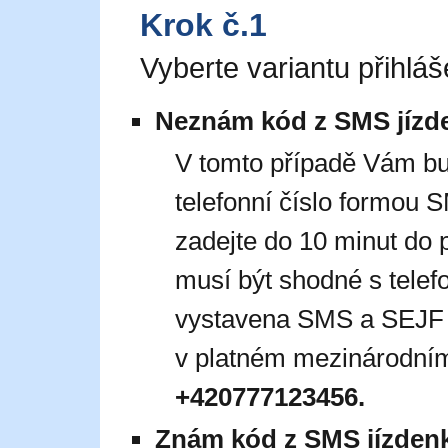
Krok č.1
Vyberte variantu přihláš
Neznám kód z SMS jízd
V tomto případě Vám b
telefonní číslo formou
zadejte do 10 minut do 
musí být shodné s telef
vystavena SMS a SEJF jí
v platném mezinárodním
+420777123456.
Znám kód z SMS jízden