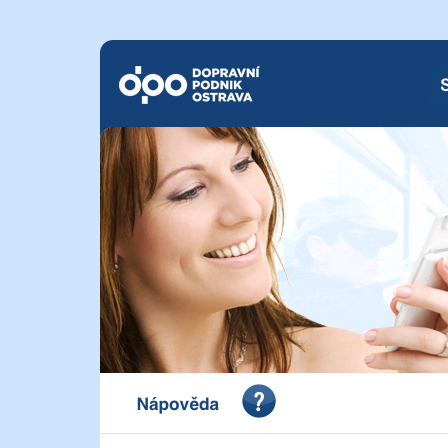
Dopravní podnik Ostrava a.s.
SM
Portál pro vystavení dokladu o zaplacení Dopravního 
a.s.
Nápověda