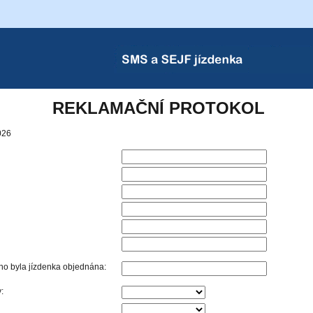
s.
SMS a SEJF Jízdenka
REKLAMAČNÍ PROTOKOL
026
ého byla jízdenka objednána:
: