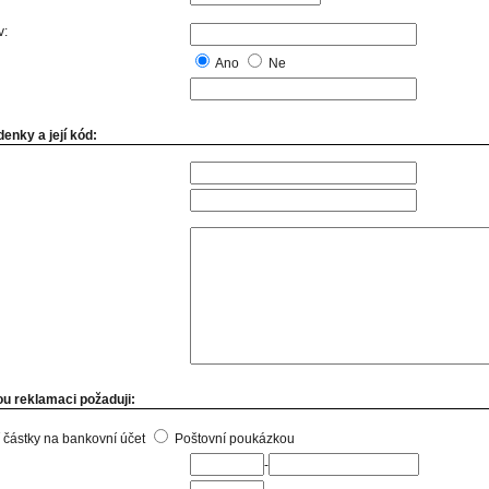
v:
Ano
Ne
enky a její kód:
u reklamaci požaduji:
 částky na bankovní účet
Poštovní poukázkou
-