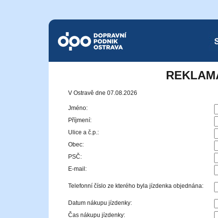
Dopravní podnik Ostrava a.s.
SMS
REKLAM
V Ostravě dne 07.08.2026
Jméno:
Příjmení:
Ulice a č.p.:
Obec:
PSČ:
E-mail:
Telefonní číslo ze kterého byla jízdenka objednána:
Datum nákupu jízdenky:
Čas nákupu jízdenky: