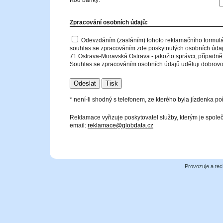
Kód banky:
Zpracování osobních údajů:
Odevzdáním (zasláním) tohoto reklamačního formulá
souhlas se zpracováním zde poskytnutých osobních údajů
71 Ostrava-Moravská Ostrava - jakožto správci, případně 
Souhlas se zpracováním osobních údajů uděluji dobrovol
* není-li shodný s telefonem, ze kterého byla jízdenka po
Reklamace vyřizuje poskytovatel služby, kterým je spol
email:
reklamace@globdata.cz
Provozuje a tec