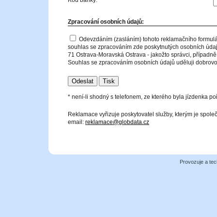
Kód banky:
Zpracování osobních údajů:
Odevzdáním (zasláním) tohoto reklamačního formulá
souhlas se zpracováním zde poskytnutých osobních údajů
71 Ostrava-Moravská Ostrava - jakožto správci, případně 
Souhlas se zpracováním osobních údajů uděluji dobrovol
* není-li shodný s telefonem, ze kterého byla jízdenka po
Reklamace vyřizuje poskytovatel služby, kterým je spol
email:
reklamace@globdata.cz
Provozuje a tec