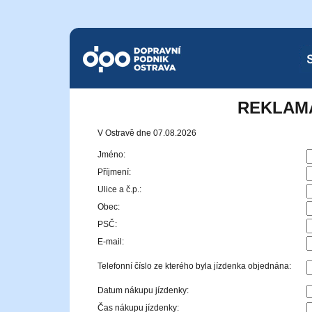
Dopravní podnik Ostrava a.s.
SMS
REKLAM
V Ostravě dne 07.08.2026
Jméno:
Příjmení:
Ulice a č.p.:
Obec:
PSČ:
E-mail:
Telefonní číslo ze kterého byla jízdenka objednána:
Datum nákupu jízdenky:
Čas nákupu jízdenky: