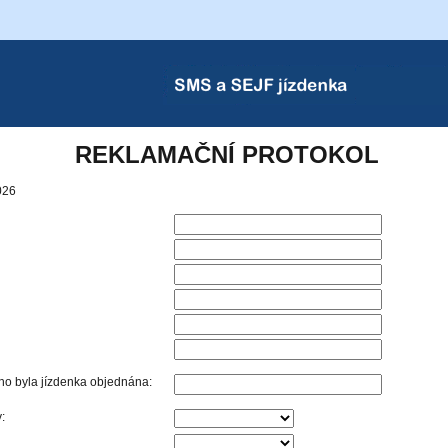
s.
SMS a SEJF Jízdenka
REKLAMAČNÍ PROTOKOL
026
ého byla jízdenka objednána:
: