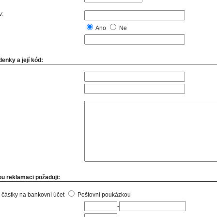
v:
Ano
Ne
enky a její kód:
u reklamaci požaduji:
 částky na bankovní účet
Poštovní poukázkou
-