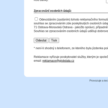
Kód banky:
Zpracování osobních údajů:
Odevzdáním (zasláním) tohoto reklamačního formulá
souhlas se zpracováním zde poskytnutých osobních údajů
71 Ostrava-Moravská Ostrava - jakožto správci, případně 
Souhlas se zpracováním osobních údajů uděluji dobrovol
* není-li shodný s telefonem, ze kterého byla jízdenka po
Reklamace vyřizuje poskytovatel služby, kterým je spol
email:
reklamace@globdata.cz
Provozuje a tec