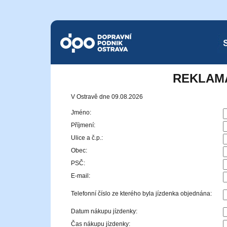
Dopravní podnik Ostrava a.s.
SMS
REKLAM
V Ostravě dne 09.08.2026
Jméno:
Příjmení:
Ulice a č.p.:
Obec:
PSČ:
E-mail:
Telefonní číslo ze kterého byla jízdenka objednána:
Datum nákupu jízdenky:
Čas nákupu jízdenky: