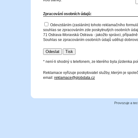
Kód banky:
Zpracování osobních údajů:
Odevzdáním (zasláním) tohoto reklamačního formulá
souhlas se zpracováním zde poskytnutých osobních údajů
71 Ostrava-Moravská Ostrava - jakožto správci, případně 
Souhlas se zpracováním osobních údajů uděluji dobrovol
* není-li shodný s telefonem, ze kterého byla jízdenka po
Reklamace vyřizuje poskytovatel služby, kterým je spol
email:
reklamace@globdata.cz
Provozuje a tec